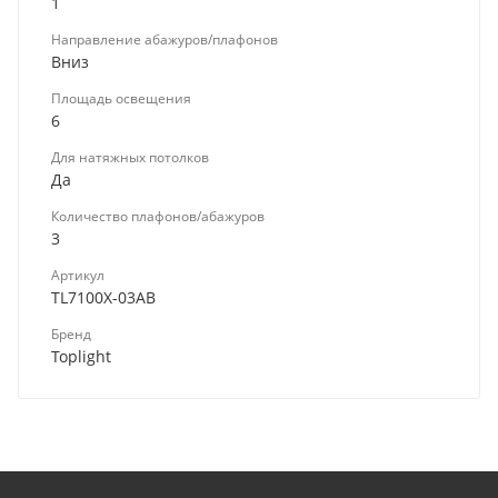
1
Направление абажуров/плафонов
Вниз
Площадь освещения
6
Для натяжных потолков
Да
Количество плафонов/абажуров
3
Артикул
TL7100X-03AB
Бренд
Toplight