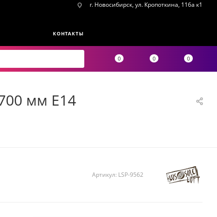
г. Новосибирск, ул. Кропоткина, 116а к1
КОНТАКТЫ
0
0
0
x700 мм E14
Артикул:
LSP-9562