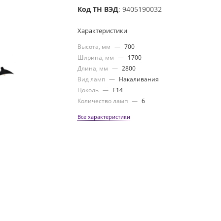
Код ТН ВЭД
: 9405190032
Характеристики
Высота, мм
—
700
Ширина, мм
—
1700
Длина, мм
—
2800
Вид ламп
—
Накаливания
Цоколь
—
E14
Количество ламп
—
6
Все характеристики