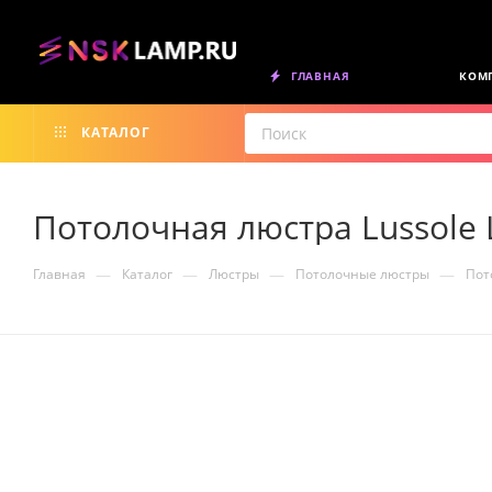
ГЛАВНАЯ
КОМ
КАТАЛОГ
Потолочная люстра Lussole 
—
—
—
—
Главная
Каталог
Люстры
Потолочные люстры
Пот