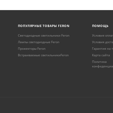
ПОПУЛЯРНЫЕ ТОВАРЫ FERON
ПОМОЩЬ
Светодиодные светильники Feron
Условия опла
Лампы светодиодные Feron
Условия дост
Прожекторы Feron
Гарантия на 
Встраиваемые светильникиFeron
Карта сайта
Политика
конфиденциа