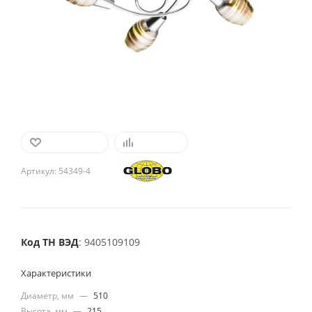
В ИЗБРАННОЕ
СРАВНИТЬ
Артикул:
54349-4
Код ТН ВЭД
: 9405109109
Характеристики
Диаметр, мм
—
510
Высота, мм
—
215