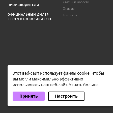
Статьи и новости
ПРОИЗВОДИТЕЛИ
Отзывы
ОФИЦИАЛЬНЫЙ ДИЛЕР
Контакты
FERON В НОВОСИБИРСКЕ
2026 © NSKLAMP
Этот веб-сайт использует файлы cookie, чтобы
вы могли максимально эффективно
использовать наш веб-сайт.
Узнать больше
Выберите настройки cookie
Принять
Настроить
Минимальные
Аналитические/Функциональные