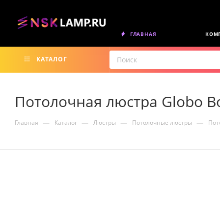
ГЛАВНАЯ
КОМ
КАТАЛОГ
Потолочная люстра Globo Bo
—
—
—
—
Главная
Каталог
Люстры
Потолочные люстры
Пот