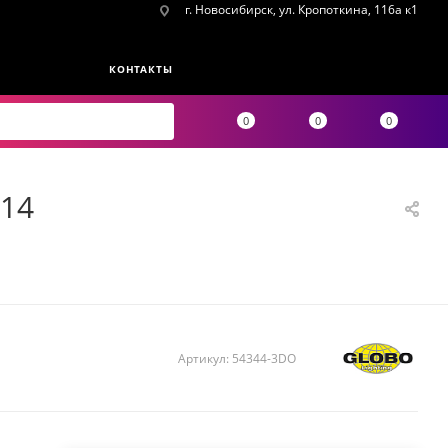
г. Новосибирск, ул. Кропоткина, 116а к1
КОНТАКТЫ
0
0
0
E14
Артикул:
54344-3DO