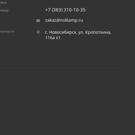
авки
+7 (383) 310-10-35
товар
zakaz@nsklamp.ru
льности
г. Новосибирск, ул. Кропоткина,
116а к1