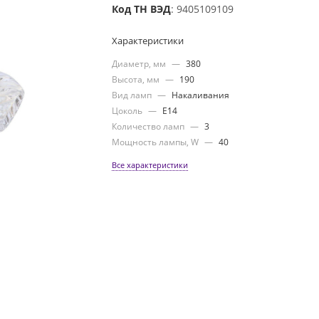
Код ТН ВЭД
: 9405109109
Характеристики
Диаметр, мм
—
380
Высота, мм
—
190
Вид ламп
—
Накаливания
Цоколь
—
E14
Количество ламп
—
3
Мощность лампы, W
—
40
Все характеристики