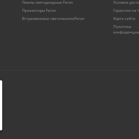
Лампы светодиодные Feron
Условия дост
Прожекторы Feron
Гарантия на 
Встраиваемые светильникиFeron
Карта сайта
Политика
конфиденциа