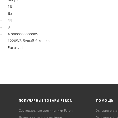
16
Да
44
9
4.8888888888889
12205/8 белый Strotskis
Eurosvet
ПОПУЛЯРНЫЕ ТОВАРЫ FERON
ПОМОЩЬ
Светодиодные светильники Feron
Условия опла
Лампы светодиодные Feron
Условия дост