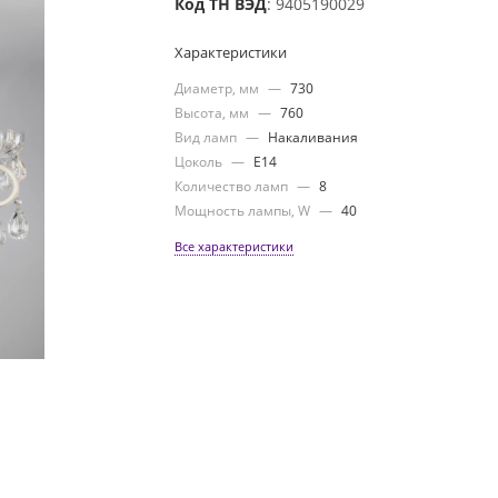
Код ТН ВЭД
: 9405190029
Характеристики
Диаметр, мм
—
730
Высота, мм
—
760
Вид ламп
—
Накаливания
Цоколь
—
E14
Количество ламп
—
8
Мощность лампы, W
—
40
Все характеристики