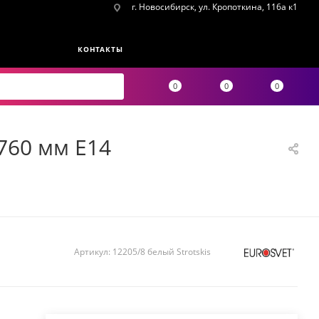
г. Новосибирск, ул. Кропоткина, 116а к1
КОНТАКТЫ
0
0
0
 760 мм E14
Артикул:
12205/8 белый Strotskis