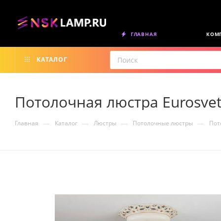
ГЛАВНАЯ
КОМ
КАТАЛОГ
Потолочная люстра Eurosvet 
—
—
—
—
Главная
Каталог
Люстры
Потолочные люстры
Пот