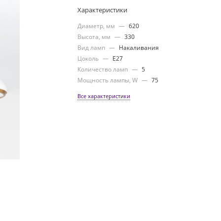
Характеристики
Диаметр, мм
—
620
Высота, мм
—
330
Вид ламп
—
Накаливания
Цоколь
—
E27
Количество ламп
—
5
Мощность лампы, W
—
75
Все характеристики