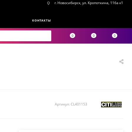
г. Новосибирск, ул. Кропоткина, 116а к1
КОНТАКТЫ
0
0
0
Артикул:
CL401153