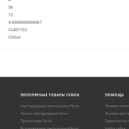
56
12
4.6666666666667
CL401153
Citilux
ПОПУЛЯРНЫЕ ТОВАРЫ FERON
ПОМОЩЬ
Светодиодные светильники Feron
Условия опла
Лампы светодиодные Feron
Условия дост
Прожекторы Feron
Гарантия на 
Встраиваемые светильникиFeron
Карта сайта