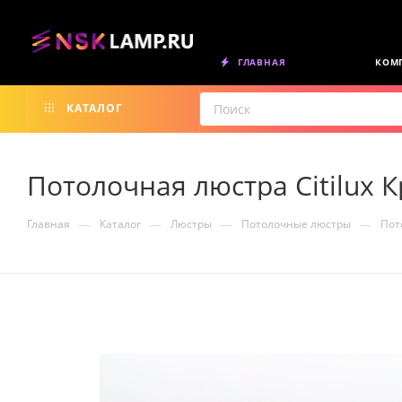
ГЛАВНАЯ
КОМ
КАТАЛОГ
Потолочная люстра Citilux 
—
—
—
—
Главная
Каталог
Люстры
Потолочные люстры
Пот