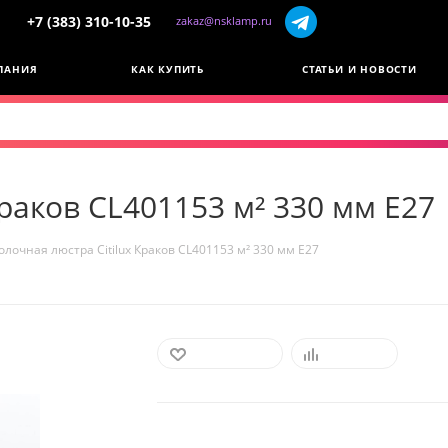
+7 (383) 310-10-35
zakaz@nsklamp.ru
ПАНИЯ
КАК КУПИТЬ
СТАТЬИ И НОВОСТИ
Краков CL401153 м² 330 мм E27
олочная люстра Citilux Краков CL401153 м² 330 мм E27
В ИЗБРАННОЕ
СРАВНИТЬ