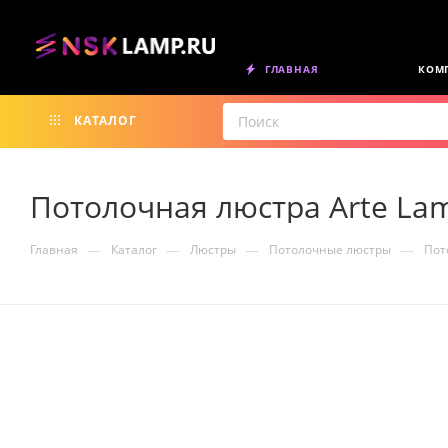
ГЛАВНАЯ
КОМ
КАТАЛОГ
Потолочная люстра Arte Lam
—
—
—
—
Главная
Каталог
Люстры
Потолочные люстры
Пот