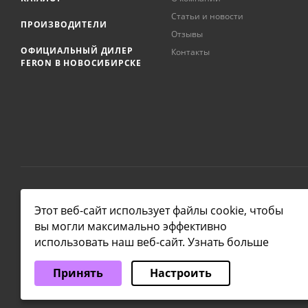
Статьи и новости
ПРОИЗВОДИТЕЛИ
Отзывы
ОФИЦИАЛЬНЫЙ ДИЛЕР
Контакты
FERON В НОВОСИБИРСКЕ
2026 © NSKLAMP
Этот веб-сайт использует файлы cookie, чтобы
вы могли максимально эффективно
использовать наш веб-сайт.
Узнать больше
Выберите настройки cookie
Принять
Настроить
Минимальные
Аналитические/Функциональные