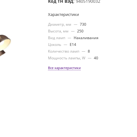
Код ТН ВЭД
: 9405190032
Характеристики
Диаметр, мм
—
730
Высота, мм
—
250
Вид ламп
—
Накаливания
Цоколь
—
E14
Количество ламп
—
8
Мощность лампы, W
—
40
Все характеристики