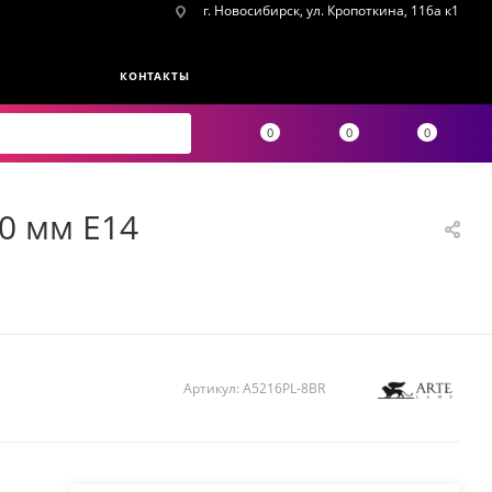
г. Новосибирск, ул. Кропоткина, 116а к1
КОНТАКТЫ
0
0
0
50 мм E14
Артикул:
A5216PL-8BR