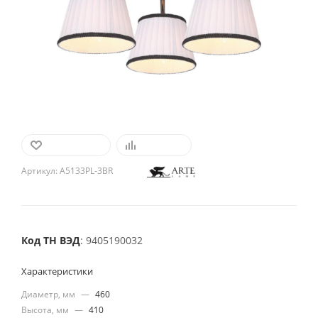
В ИЗБРАННОЕ
СРАВНИТЬ
Артикул:
A5133PL-3BR
Код ТН ВЭД
: 9405190032
Характеристики
Диаметр, мм
—
460
Высота, мм
—
410