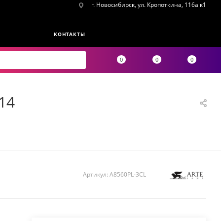
г. Новосибирск, ул. Кропоткина, 116а к1
КОНТАКТЫ
0
0
0
14
Артикул:
A8560PL-3CL