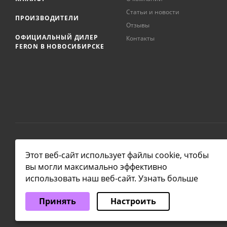
Статьи и новости
ПРОИЗВОДИТЕЛИ
Отзывы
ОФИЦИАЛЬНЫЙ ДИЛЕР
Контакты
FERON В НОВОСИБИРСКЕ
2026 © NSKLAMP
Этот веб-сайт использует файлы cookie, чтобы
вы могли максимально эффективно
использовать наш веб-сайт.
Узнать больше
Выберите настройки cookie
Принять
Настроить
Минимальные
Аналитические/Функциональные