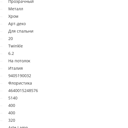
Прозрачный
Металл
Хром
Арт-деко
Для спальни
20
Twinkle
6.2
На потолок
Италия
9405190032
Флористика
4640015248576
5140
400
400
320
Arte Lamp