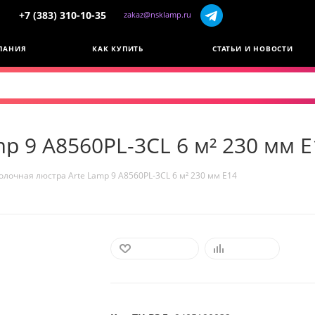
+7 (383) 310-10-35
zakaz@nsklamp.ru
ПАНИЯ
КАК КУПИТЬ
СТАТЬИ И НОВОСТИ
p 9 A8560PL-3CL 6 м² 230 мм E
олочная люстра Arte Lamp 9 A8560PL-3CL 6 м² 230 мм E14
В ИЗБРАННОЕ
СРАВНИТЬ