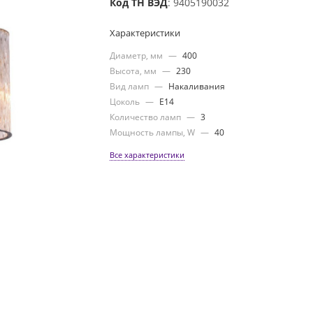
Код ТН ВЭД
: 9405190032
Характеристики
Диаметр, мм
—
400
Высота, мм
—
230
Вид ламп
—
Накаливания
Цоколь
—
E14
Количество ламп
—
3
Мощность лампы, W
—
40
Все характеристики