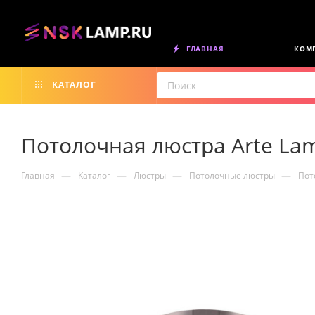
ГЛАВНАЯ
КОМ
КАТАЛОГ
Потолочная люстра Arte Lam
—
—
—
—
Главная
Каталог
Люстры
Потолочные люстры
Пот