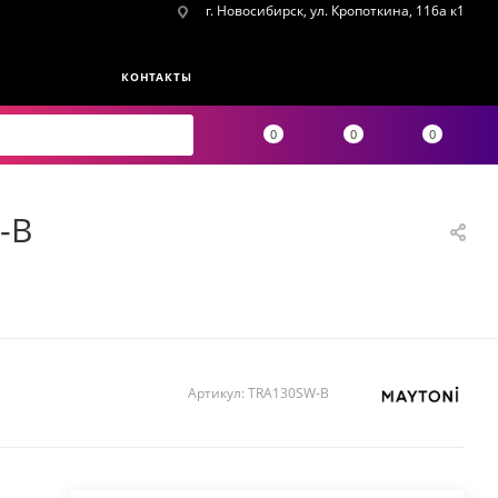
г. Новосибирск, ул. Кропоткина, 116а к1
КОНТАКТЫ
0
0
0
-B
Артикул:
TRA130SW-B