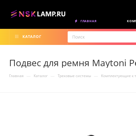
ГЛАВНАЯ
КОМ
КАТАЛОГ
Подвес для ремня Maytoni P
—
—
—
Главная
Каталог
Трековые системы
Комплектующие к 