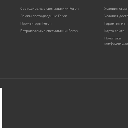
Светодиодные светильники Feron
Условия опла
Лампы светодиодные Feron
Условия дост
Прожекторы Feron
Гарантия на 
Встраиваемые светильникиFeron
Карта сайта
Политика
конфиденциа