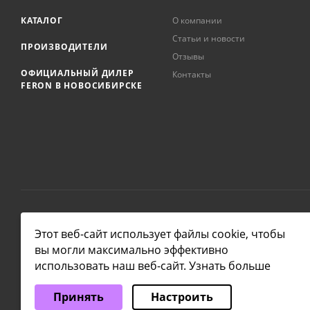
КАТАЛОГ
О компании
Статьи и новости
ПРОИЗВОДИТЕЛИ
Отзывы
ОФИЦИАЛЬНЫЙ ДИЛЕР
Контакты
FERON В НОВОСИБИРСКЕ
2026 © NSKLAMP
Этот веб-сайт использует файлы cookie, чтобы
вы могли максимально эффективно
использовать наш веб-сайт.
Узнать больше
Выберите настройки cookie
Принять
Настроить
Минимальные
Аналитические/Функциональные