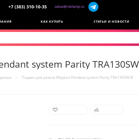
+7 (383) 310-10-35
zakaz@nsklamp.ru
ПАНИЯ
КАК КУПИТЬ
СТАТЬИ И НОВОСТИ
endant system Parity TRA130SW
—
трекам
Подвес для ремня Maytoni Pendant system Parity TRA130SW-B
В ИЗБРАННОЕ
СРАВНИТЬ