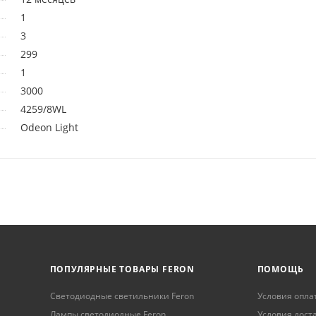
1
3
299
1
3000
4259/8WL
Odeon Light
ПОПУЛЯРНЫЕ ТОВАРЫ FERON
ПОМОЩЬ
Светодиодные светильники Feron
Условия опла
Лампы светодиодные Feron
Условия дост