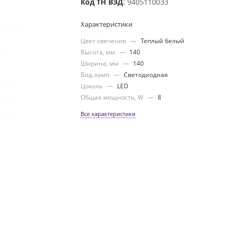
Код ТН ВЭД
: 9405110033
Характеристики
Цвет свечения
—
Теплый белый
Высота, мм
—
140
Ширина, мм
—
140
Вид ламп
—
Светодиодная
Цоколь
—
LED
Общая мощность, W
—
8
Все характеристики