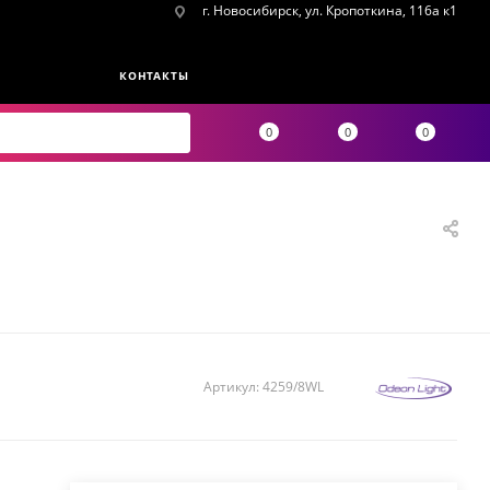
г. Новосибирск, ул. Кропоткина, 116а к1
КОНТАКТЫ
0
0
0
Артикул:
4259/8WL