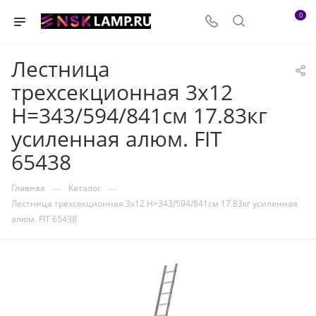
0
Лестница
трехсекционная 3х12
H=343/594/841см 17.83кг
усиленная алюм. FIT
65438
—
—
Главная
Каталог
Лестница трехсекционная 3х12 H=343/594/841см 17.83кг усиленная
алюм. FIT 65438