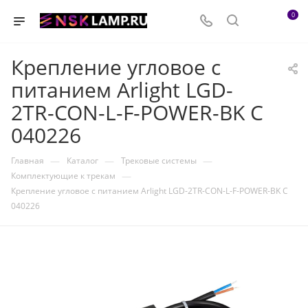
0
Крепление угловое с
питанием Arlight LGD-
2TR-CON-L-F-POWER-BK C
040226
—
—
—
Главная
Каталог
Трековые системы
—
Комплектующие к трекам
Крепление угловое с питанием Arlight LGD-2TR-CON-L-F-POWER-BK C
040226