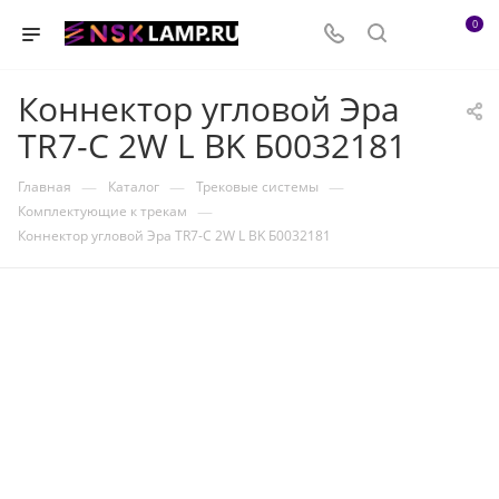
0
Коннектор угловой Эра
TR7-C 2W L BK Б0032181
—
—
—
Главная
Каталог
Трековые системы
—
Комплектующие к трекам
Коннектор угловой Эра TR7-C 2W L BK Б0032181