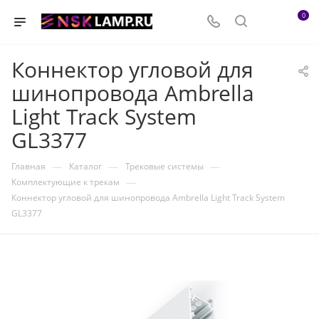
0
Коннектор угловой для
шинопровода Ambrella
Light Track System
GL3377
—
—
—
Главная
Каталог
Трековые системы
—
Комплектующие к трекам
Коннектор угловой для шинопровода Ambrella Light Track System
GL3377