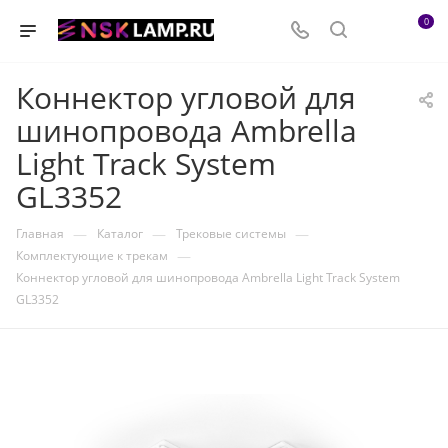
0
Коннектор угловой для
шинопровода Ambrella
Light Track System
GL3352
—
—
—
Главная
Каталог
Трековые системы
—
Комплектующие к трекам
Коннектор угловой для шинопровода Ambrella Light Track System
GL3352