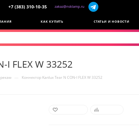
+7 (383) 310-10-35
zakaz@nsklamp.ru
ПАНИЯ
КАК КУПИТЬ
СТАТЬИ И НОВОСТИ
N-I FLEX W 33252
—
трекам
Коннектор Kanlux Tear N CON-I FLEX W 33252
В ИЗБРАННОЕ
СРАВНИТЬ