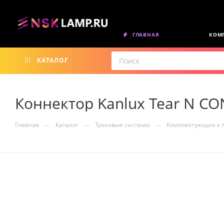
ГЛАВНАЯ
КОМ
КАТАЛОГ
Коннектор Kanlux Tear N CO
—
—
—
Главная
Каталог
Трековые системы
Комплектующие к 