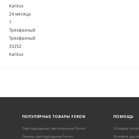
Kanlux
24 месяца
1
Трехфазный
Трехфазный
33252
Kanlux
ПОПУЛЯРНЫЕ ТОВАРЫ FERON
ПОМОЩЬ
Светодиодные светильники Feron
Условия опла
Лампы светодиодные Feron
Условия дост