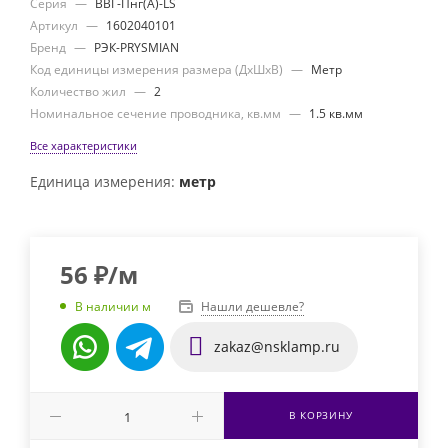
Серия
—
ВВГ-Пнг(А)-LS
Артикул
—
1602040101
Бренд
—
РЭК-PRYSMIAN
Код единицы измерения размера (ДхШхВ)
—
Метр
Количество жил
—
2
Номинальное сечение проводника, кв.мм
—
1.5 кв.мм
Все характеристики
Единица измерения:
метр
56
₽
/м
Нашли дешевле?
В наличии м
zakaz@nsklamp.ru
В КОРЗИНУ