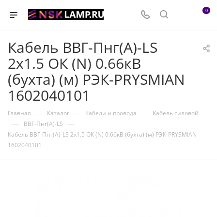
0
Кабель ВВГ-Пнг(А)-LS
2х1.5 ОК (N) 0.66кВ
(бухта) (м) РЭК-PRYSMIAN
1602040101
—
—
—
Главная
Каталог
Кабели и провода
Кабель силовой
—
—
ВВГ-Пнг(А)-LS
Кабель ВВГ-Пнг(А)-LS 2х1.5 ОК (N) 0.66кВ (бухта) (м) РЭК-PRYSMIAN
1602040101