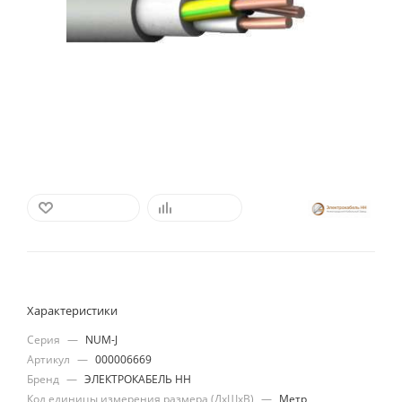
В ИЗБРАННОЕ
СРАВНИТЬ
Характеристики
Серия
—
NUM-J
Артикул
—
000006669
Бренд
—
ЭЛЕКТРОКАБЕЛЬ НН
Код единицы измерения размера (ДхШхВ)
—
Метр