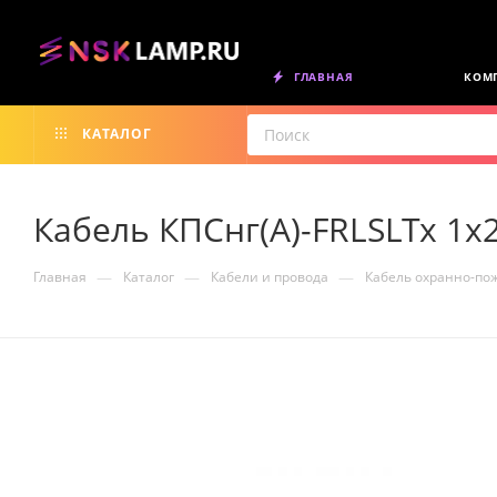
ГЛАВНАЯ
КОМ
КАТАЛОГ
Кабель КПСнг(А)-FRLSLTx 1х2
—
—
—
Главная
Каталог
Кабели и провода
Кабель охранно-по