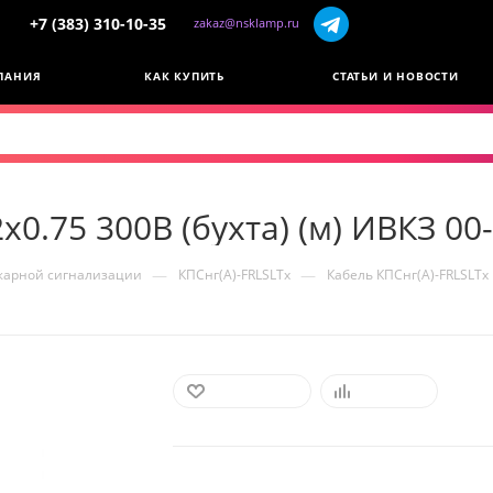
+7 (383) 310-10-35
zakaz@nsklamp.ru
ПАНИЯ
КАК КУПИТЬ
СТАТЬИ И НОВОСТИ
х0.75 300В (бухта) (м) ИВКЗ 00
—
—
жарной сигнализации
КПСнг(А)-FRLSLTx
Кабель КПСнг(А)-FRLSLTx 
В ИЗБРАННОЕ
СРАВНИТЬ