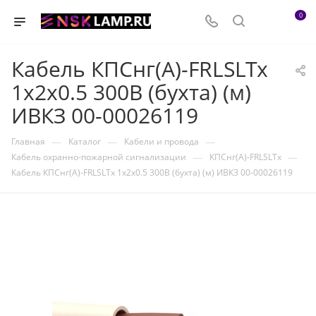
0
Кабель КПСнг(А)-FRLSLTx
1х2х0.5 300В (бухта) (м)
ИВКЗ 00-00026119
—
—
—
Главная
Каталог
Кабели и провода
—
—
Кабель охранно-пожарной сигнализации
КПСнг(А)-FRLSLTx
Кабель КПСнг(А)-FRLSLTx 1х2х0.5 300В (бухта) (м) ИВКЗ 00-00026119