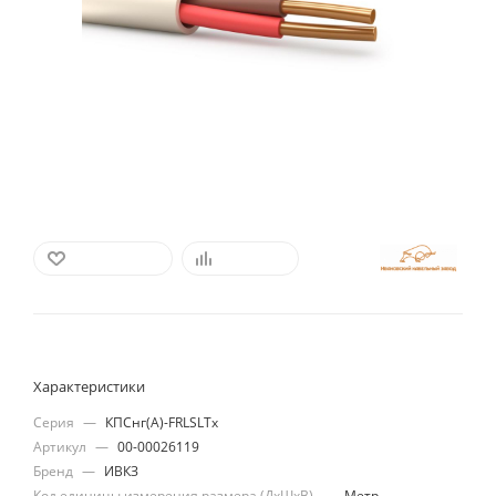
В ИЗБРАННОЕ
СРАВНИТЬ
Характеристики
Серия
—
КПСнг(А)-FRLSLTx
Артикул
—
00-00026119
Бренд
—
ИВКЗ
Код единицы измерения размера (ДхШхВ)
—
Метр