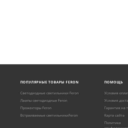
ПОПУЛЯРНЫЕ ТОВАРЫ FERON
ПОМОЩЬ
Светодиодные светильники Feron
Условия опла
Лампы светодиодные Feron
Условия дост
Прожекторы Feron
Гарантия на 
Встраиваемые светильникиFeron
Карта сайта
Политика
конфиденциа