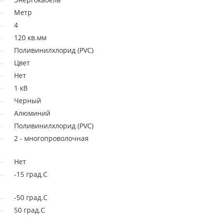
Метр
4
120 кв.мм
Поливинилхлорид (PVC)
Цвет
Нет
1 кВ
Черный
Алюминий
Поливинилхлорид (PVC)
2 - многопроволочная
Нет
-15 град.C
-50 град.C
50 град.C