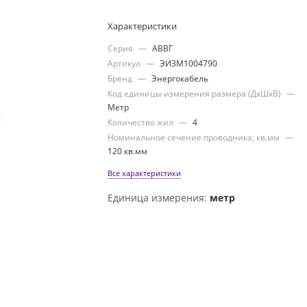
Характеристики
Серия
—
АВВГ
Артикул
—
ЭИЗМ1004790
Бренд
—
Энергокабель
Код единицы измерения размера (ДхШхВ)
—
Метр
Количество жил
—
4
Номинальное сечение проводника, кв.мм
—
120 кв.мм
Все характеристики
Единица измерения:
метр