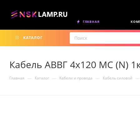
ГЛАВНАЯ
КОМ
КАТАЛОГ
Кабель АВВГ 4х120 МС (N) 
—
—
—
—
Главная
Каталог
Кабели и провода
Кабель силовой