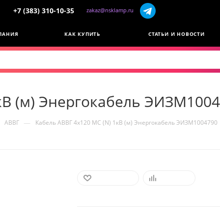
+7 (383) 310-10-35
zakaz@nsklamp.ru
ПАНИЯ
КАК КУПИТЬ
СТАТЬИ И НОВОСТИ
1кВ (м) Энергокабель ЭИЗМ100
—
АВВГ
Кабель АВВГ 4х120 МС (N) 1кВ (м) Энергокабель ЭИЗМ1004790
В ИЗБРАННОЕ
СРАВНИТЬ