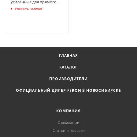
усиленные для прямого
монтажа (1000шт)
Уточнить наличие
Промрукав PR08.22653
ГЛАВНАЯ
КАТАЛОГ
ПРОИЗВОДИТЕЛИ
ОФИЦИАЛЬНЫЙ ДИЛЕР FERON В НОВОСИБИРСКЕ
КОМПАНИЯ
О компании
Статьи и новости