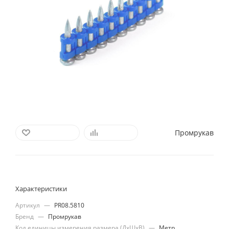
Промрукав
В ИЗБРАННОЕ
СРАВНИТЬ
Характеристики
Артикул
—
PR08.5810
Бренд
—
Промрукав
Код единицы измерения размера (ДхШхВ)
—
Метр