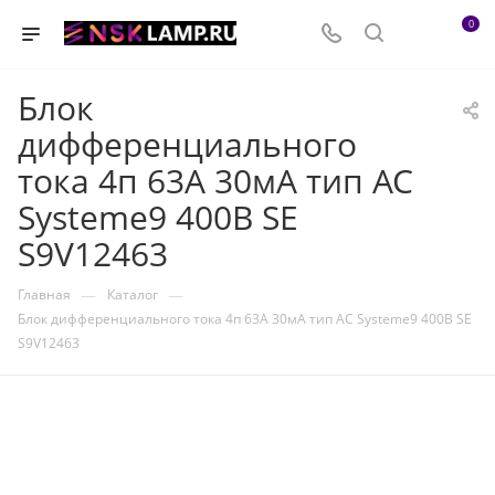
0
Блок
дифференциального
тока 4п 63А 30мА тип AC
Systeme9 400В SE
S9V12463
—
—
Главная
Каталог
Блок дифференциального тока 4п 63А 30мА тип AC Systeme9 400В SE
S9V12463