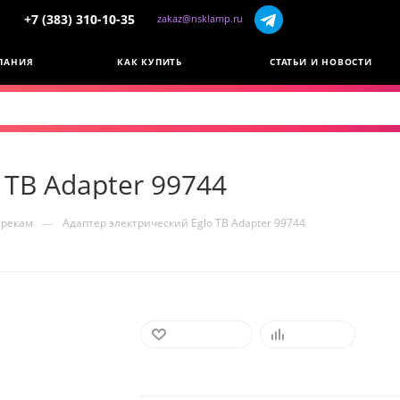
+7 (383) 310-10-35
zakaz@nsklamp.ru
ПАНИЯ
КАК КУПИТЬ
СТАТЬИ И НОВОСТИ
 TB Adapter 99744
—
трекам
Адаптер электрический Eglo TB Adapter 99744
В ИЗБРАННОЕ
СРАВНИТЬ