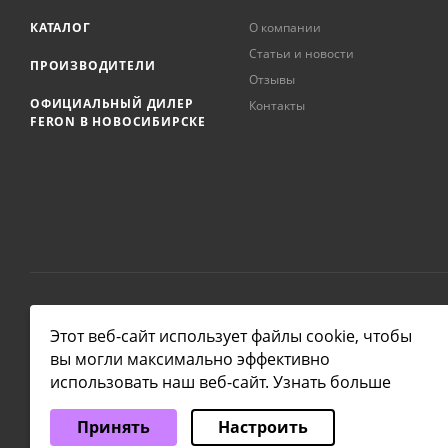
КАТАЛОГ
О компании
Статьи и новости
ПРОИЗВОДИТЕЛИ
Отзывы
ОФИЦИАЛЬНЫЙ ДИЛЕР
Контакты
FERON В НОВОСИБИРСКЕ
2026 © NSKLAMP
Этот веб-сайт использует файлы cookie, чтобы
вы могли максимально эффективно
использовать наш веб-сайт.
Узнать больше
Выберите настройки cookie
Принять
Настроить
Минимальные
Аналитические/Функциональные