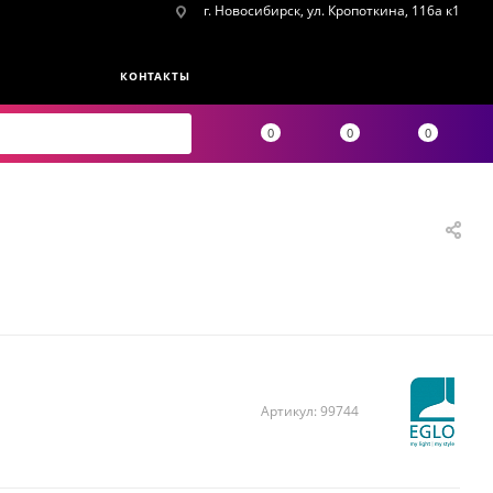
г. Новосибирск, ул. Кропоткина, 116а к1
КОНТАКТЫ
0
0
0
Артикул:
99744