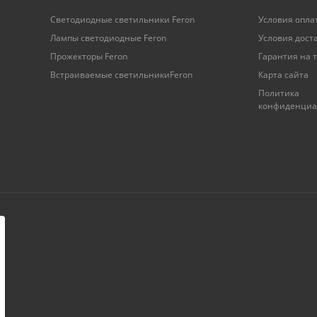
Светодиодные светильники Feron
Условия опла
Лампы светодиодные Feron
Условия дост
Прожекторы Feron
Гарантия на 
Встраиваемые светильникиFeron
Карта сайта
Политика
конфиденциа