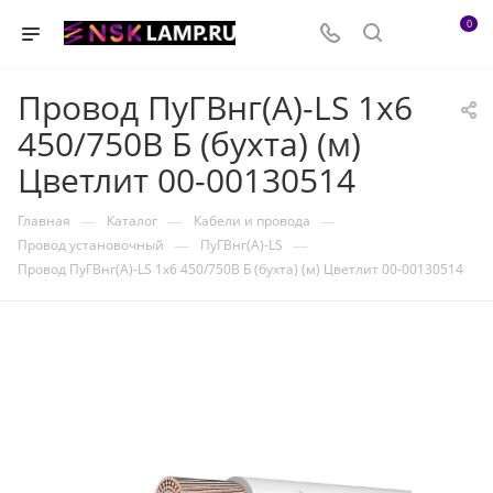
0
Провод ПуГВнг(А)-LS 1х6
450/750В Б (бухта) (м)
Цветлит 00-00130514
—
—
—
Главная
Каталог
Кабели и провода
—
—
Провод установочный
ПуГВнг(А)-LS
Провод ПуГВнг(А)-LS 1х6 450/750В Б (бухта) (м) Цветлит 00-00130514