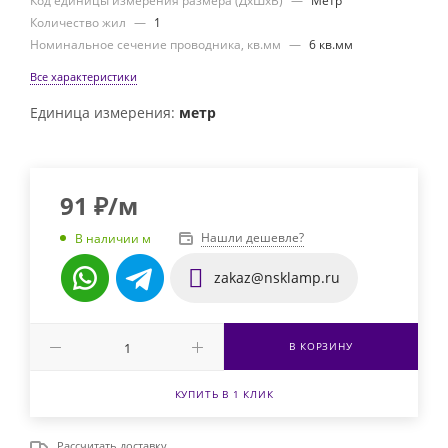
Код единицы измерения размера (ДхШхВ)
—
Метр
Количество жил
—
1
Номинальное сечение проводника, кв.мм
—
6 кв.мм
Все характеристики
Единица измерения:
метр
91
₽
/м
Нашли дешевле?
В наличии м
zakaz@nsklamp.ru
В КОРЗИНУ
КУПИТЬ В 1 КЛИК
Рассчитать доставку