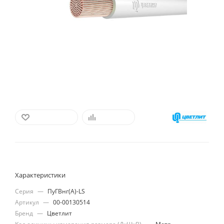
В ИЗБРАННОЕ
СРАВНИТЬ
Характеристики
Серия
—
ПуГВнг(А)-LS
Артикул
—
00-00130514
Бренд
—
Цветлит