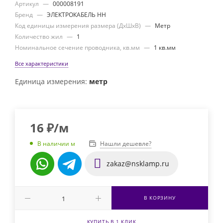
Артикул
—
000008191
Бренд
—
ЭЛЕКТРОКАБЕЛЬ НН
Код единицы измерения размера (ДхШхВ)
—
Метр
Количество жил
—
1
Номинальное сечение проводника, кв.мм
—
1 кв.мм
Все характеристики
Единица измерения:
метр
16
₽
/м
Нашли дешевле?
В наличии м
zakaz@nsklamp.ru
В КОРЗИНУ
КУПИТЬ В 1 КЛИК