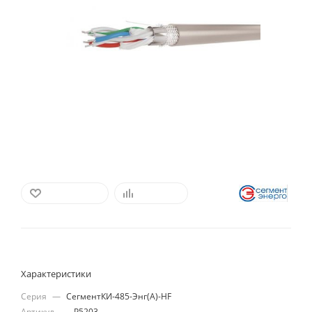
В ИЗБРАННОЕ
СРАВНИТЬ
Характеристики
Серия
—
СегментКИ-485-Энг(А)-HF
Артикул
—
Р5203