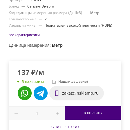
Бренд
—
СегментЭнерго
Код единицы измерения размера (ДхШхВ)
—
Метр
Количество жил
—
2
Изоляция жилы
—
Полиэтилен высокой плотности (HDPE)
Все характеристики
Единица измерения:
метр
137
₽
/м
Нашли дешевле?
В наличии м
zakaz@nsklamp.ru
В КОРЗИНУ
КУПИТЬ В 1 КЛИК