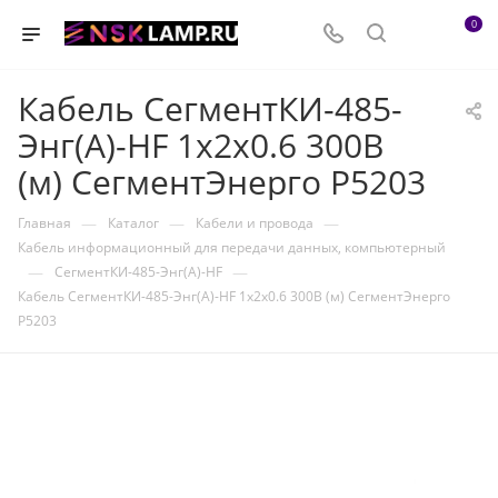
0
Кабель СегментКИ-485-
Энг(А)-HF 1х2х0.6 300В
(м) СегментЭнерго Р5203
—
—
—
Главная
Каталог
Кабели и провода
Кабель информационный для передачи данных, компьютерный
—
—
СегментКИ-485-Энг(А)-HF
Кабель СегментКИ-485-Энг(А)-HF 1х2х0.6 300В (м) СегментЭнерго
Р5203