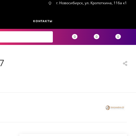
г. Новосибирск, ул. Кропоткина, 116а к1
КОНТАКТЫ
0
0
0
7