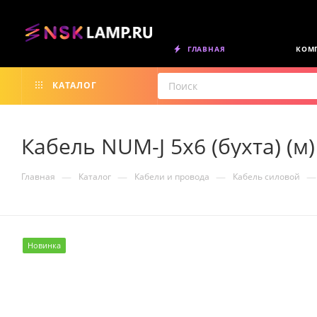
ГЛАВНАЯ
КОМ
КАТАЛОГ
Кабель NUM-J 5х6 (бухта) (
—
—
—
—
Главная
Каталог
Кабели и провода
Кабель силовой
Новинка