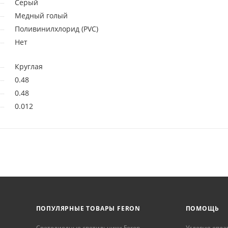
Серый
Медный голый
Поливинилхлорид (PVC)
Нет
Круглая
0.48
0.48
0.012
ПОПУЛЯРНЫЕ ТОВАРЫ FERON
ПОМОЩЬ
Светодиодные светильники Feron
Условия опла