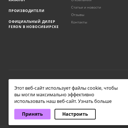
Статьи и новости
ПРОИЗВОДИТЕЛИ
Отзывы
ОФИЦИАЛЬНЫЙ ДИЛЕР
Контакты
FERON В НОВОСИБИРСКЕ
2026 © NSKLAMP
Этот веб-сайт использует файлы cookie, чтобы
вы могли максимально эффективно
использовать наш веб-сайт.
Узнать больше
Выберите настройки cookie
Принять
Настроить
Минимальные
Аналитические/Функциональные