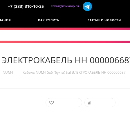
+7 (383) 310-10-35
zakaz@nsklamp.ru
ПАНИЯ
КАК КУПИТЬ
СТАТЬИ И НОВОСТИ
м) ЭЛЕКТРОКАБЕЛЬ НН 00000668
—
NUM-J
Кабель NUM-J 5х6 (бухта) (м) ЭЛЕКТРОКАБЕЛЬ НН 000006687
В ИЗБРАННОЕ
СРАВНИТЬ