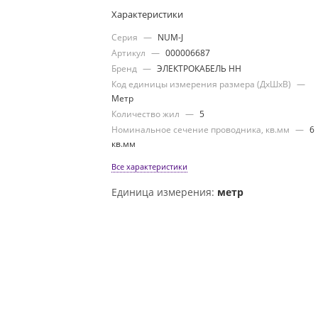
Характеристики
Серия
—
NUM-J
Артикул
—
000006687
Бренд
—
ЭЛЕКТРОКАБЕЛЬ НН
Код единицы измерения размера (ДхШхВ)
—
Метр
Количество жил
—
5
Номинальное сечение проводника, кв.мм
—
6
кв.мм
Все характеристики
Единица измерения:
метр