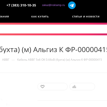
+7 (383) 310-10-35
zakaz@nsklamp.ru
ПАНИЯ
КАК КУПИТЬ
СТАТЬИ И НОВОСТИ
бухта) (м) Альгиз К ФР-0000041
—
АВВГ
Кабель АВВГ 5х6 ОК 0.66кВ (бухта) (м) Альгиз К ФР-00000415
В ИЗБРАННОЕ
СРАВНИТЬ