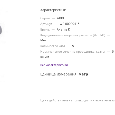
Характеристики
Серия
—
АВВГ
Артикул
—
ФР-00000415
Бренд
—
Альгиз К
Код единицы измерения размера (ДхШхВ)
—
Метр
Количество жил
—
5
Номинальное сечение проводника, кв.мм
—
6
кв.мм
Все характеристики
Единица измерения:
метр
Цена действительна только для интернет-магаз