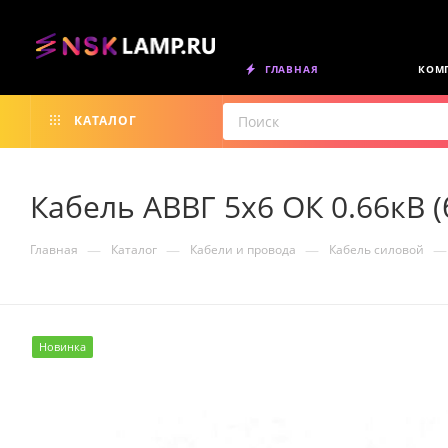
ГЛАВНАЯ
КОМ
КАТАЛОГ
Кабель АВВГ 5х6 ОК 0.66кВ (
—
—
—
—
Главная
Каталог
Кабели и провода
Кабель силовой
Новинка