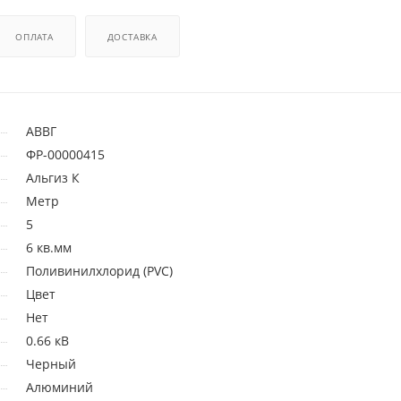
ОПЛАТА
ДОСТАВКА
АВВГ
ФР-00000415
Альгиз К
Метр
5
6 кв.мм
Поливинилхлорид (PVC)
Цвет
Нет
0.66 кВ
Черный
Алюминий