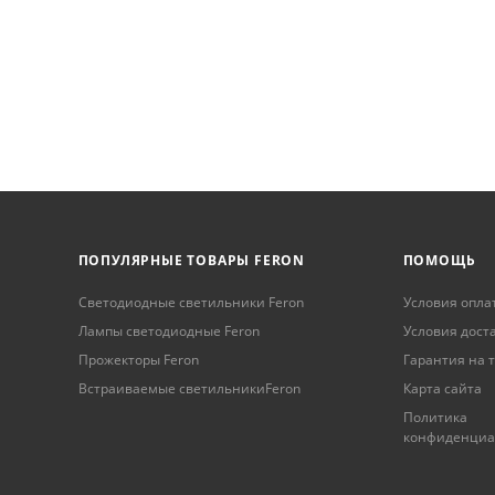
ПОПУЛЯРНЫЕ ТОВАРЫ FERON
ПОМОЩЬ
Светодиодные светильники Feron
Условия опла
Лампы светодиодные Feron
Условия дост
Прожекторы Feron
Гарантия на 
Встраиваемые светильникиFeron
Карта сайта
Политика
конфиденциа